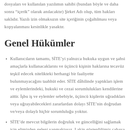
dosyaları ve kullanılan yazılımın sahibi (bundan böyle ve daha
sonra “içerik” olarak anılacaktır) Şirket Adı olup, tüm hakları
saklıdır. Yazılı izin olmaksızın site içeriğinin çoğaltılması veya
kopyalanması kesinlikle yasaktır.
Genel Hükümler
Kullanıcıların tamamı, SİTE’yi yalnızca hukuka uygun ve şahsi
amaçlarla kullanacaklarını ve üçüncü kişinin haklarına tecavüz
teşkil edecek nitelikteki herhangi bir faaliyette
bulunmayacağını taahhüt eder. SİTE dâhilinde yaptıkları işlem
ve eylemlerindeki, hukuki ve cezai sorumlulukları kendilerine
aittir. İşbu iş ve eylemler sebebiyle, üçüncü kişilerin uğradıkları
veya uğrayabilecekleri zararlardan dolayı SİTE’nin doğrudan
ve/veya dolaylı hiçbir sorumluluğu yoktur.
SİTE’de mevcut bilgilerin doğruluk ve güncelliğini sağlamak
için elimizden geleni yapmaktayız. Lakin gösterdiğimiz çabaya