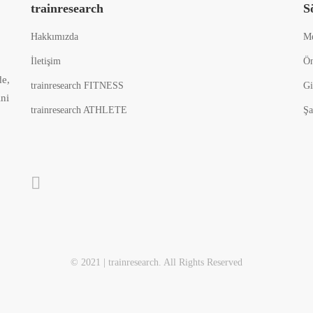
trainresearch
S
Hakkımızda
Me
İletişim
Ön
de,
trainresearch FITNESS
Gi
ini
trainresearch ATHLETE
Şa
© 2021 | trainresearch. All Rights Reserved