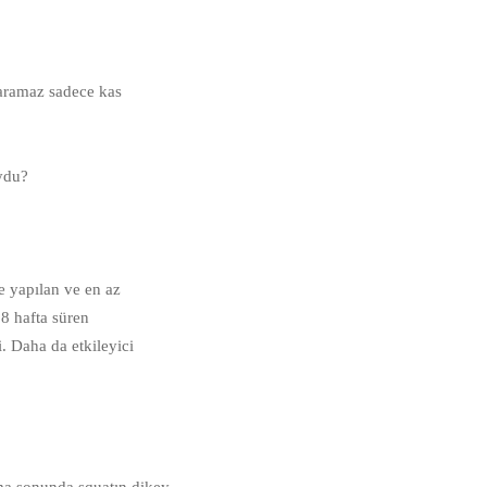
 yaramaz sadece kas
muydu?⠀⠀
e yapılan ve en az
 8 hafta süren
. Daha da etkileyici