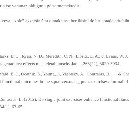
erin işe yaramaz olduğunu göstermemektedir.⠀⠀
veya “izole” egzersiz fanı olmaktansa her ikisini de bir potada eritebi
arks, E. C., Ryan, N. D., Meredith, C. N., Lipsitz, L. A., & Evans, W. J.
onagenarians: effects on skeletal muscle. Jama, 263(22), 3029-3034.⠀
nfeld, B. J., Ocetnik, S., Young, J., Vigotsky, A., Contreras, B., … & Ch
functional outcomes in the squat versus leg press exercises. Journal o
Contreras, B. (2012). Do single-joint exercises enhance functional fitne
 34(1), 63-65.⠀