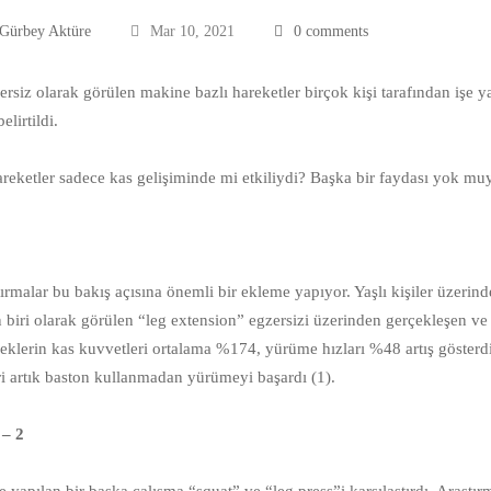
 Gürbey Aktüre
Mar 10, 2021
0 comments
zersiz olarak görülen makine bazlı hareketler birçok kişi tarafından işe
belirtildi.⠀⠀
hareketler sadece kas gelişiminde mi etkiliydi? Başka bir faydası yok 
⠀⠀
ırmalar bu bakış açısına önemli bir ekleme yapıyor. Yaşlı kişiler üzerind
 biri olarak görülen “leg extension” egzersizi üzerinden gerçekleşen ve
klerin kas kuvvetleri ortalama %174, yürüme hızları %48 artış gösterdi
ri artık baston kullanmadan yürümeyi başardı (1).⠀⠀
– 2⠀
⠀