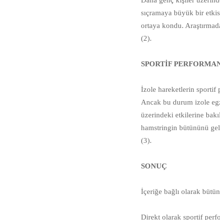
Daha genç kişiler üzerind
sıçramaya büyük bir etkis
ortaya kondu. Araştırmada
(2).⠀⠀
⠀⠀
SPORTİF PERFORMA
⠀⠀
İzole hareketlerin sportif
Ancak bu durum izole egz
üzerindeki etkilerine bakı
hamstringin bütününü geli
(3).⠀⠀
⠀⠀
SONUÇ
⠀⠀
⠀⠀
İçeriğe bağlı olarak bütün
⠀⠀
Direkt olarak sportif per