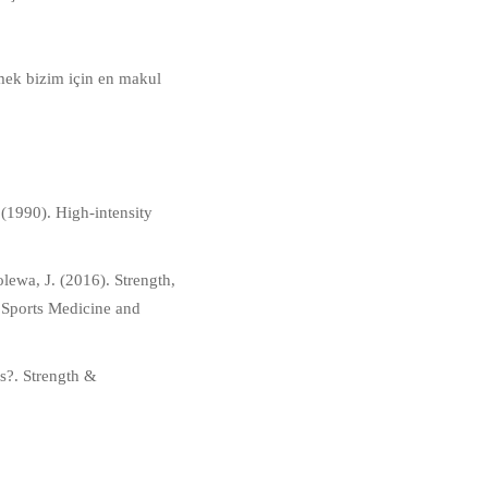
lmek bizim için en makul
 (1990). High-intensity
olewa, J. (2016). Strength,
f Sports Medicine and
ss?. Strength &