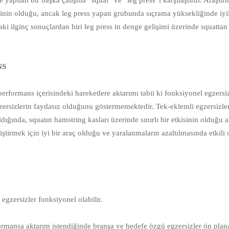
e yapılan bir başka çalışma “squat” ve “leg press”i karşılaştırdı. Araşt
inin olduğu, ancak leg press yapan grubunda sıçrama yüksekliğinde iyile
ki ilginç sonuçlardan biri leg press in denge gelişimi üzerinde squatta
NS⠀
⠀
 performans içerisindeki hareketlere aktarımı tabii ki fonksiyonel egzersi
ersizlerin faydasız olduğunu göstermemektedir. Tek-eklemli egzersizler
ldığında, squatın hamstring kasları üzerinde sınırlı bir etkisinin olduğu 
ştirmek için iyi bir araç olduğu ve yaralanmaların azaltılmasında etkili
 egzersizler fonksiyonel olabilir.⠀⠀
formansa aktarım istendiğinde branşa ve hedefe özgü egzersizler ön plan