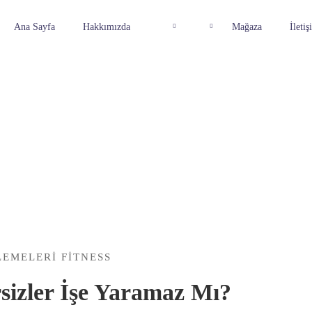
Ana Sayfa
Hakkımızda
Mağaza
İletiş
EMELERI FITNESS
rsizler İşe Yaramaz Mı?