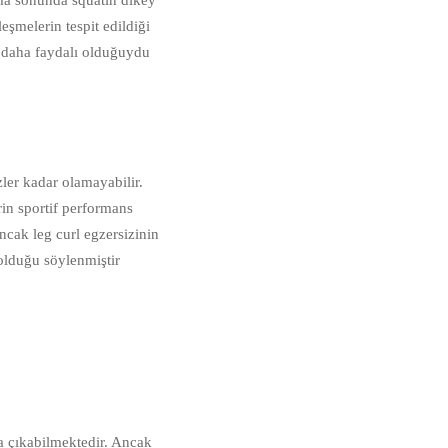
ırma sonunda squatın dikey
şmelerin tespit edildiği
n daha faydalı olduğuydu
zler kadar olamayabilir.
in sportif performans
ancak leg curl egzersizinin
 olduğu söylenmiştir
a çıkabilmektedir. Ancak