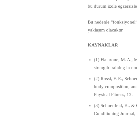
bu durum izole egzersizl
⠀⠀
Bu nedenle “fonksiyonel” 
yaklaşım olacaktır.⠀
KAYNAKLAR
(1) Fiatarone, M. A., M
strength training in n
(2) Rossi, F. E., Schoe
body composition, and 
Physical Fitness, 13.⠀
(3) Schoenfeld, B., & 
Conditioning Journal,